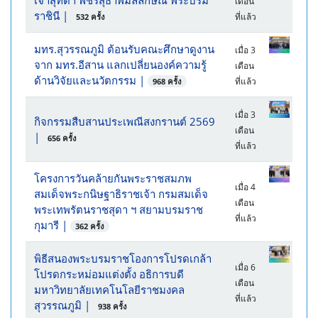
เจ้าสุทิดา พัชรสุธาพิมลลักษณ พระบรม
เดือน
ราชินี
|
ที่แล้ว
532 ครั้ง
มทร.สุวรรณภูมิ ต้อนรับคณะศึกษาดูงาน
เมื่อ 3
จาก มทร.อีสาน แลกเปลี่ยนองค์ความรู้
เดือน
ด้านวิจัยและนวัตกรรม
|
ที่แล้ว
968 ครั้ง
เมื่อ 3
กิจกรรมสืบสานประเพณีสงกรานต์ 2569
เดือน
|
656 ครั้ง
ที่แล้ว
โครงการวันคล้ายกันพระราชสมภพ
เมื่อ 4
สมเด็จพระกนิษฐาธิราชเจ้า กรมสมเด็จ
เดือน
พระเทพรัตนราชสุดา ฯ สยามบรมราช
ที่แล้ว
กุมารี
|
362 ครั้ง
พิธีสนองพระบรมราชโองการโปรดเกล้า
เมื่อ 6
โปรดกระหม่อมแต่งตั้ง อธิการบดี
เดือน
มหาวิทยาลัยเทคโนโลยีราชมงคล
ที่แล้ว
สุวรรณภูมิ
|
938 ครั้ง