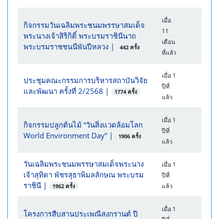
เมื่อ
กิจกรรมวันเฉลิมพระชนมพรรษาสมเด็จ
11
พระนางเจ้าสิริกิติ์ พระบรมราชินีนาถ
เดือน
พระบรมราชชนนีพันปีหลวง
|
442 ครั้ง
ที่แล้ว
เมื่อ 1
ประชุมคณะกรรมการบริหารสถาบันวิจัย
ปีที่
และพัฒนา ครั้งที่ 2/2568
|
1774 ครั้ง
แล้ว
เมื่อ 1
กิจกรรมปลูกต้นไม้ “วันสิ่งแวดล้อมโลก
ปีที่
World Environment Day”
|
1906 ครั้ง
แล้ว
วันเฉลิมพระชนมพรรษาสมเด็จพระนาง
เมื่อ 1
เจ้าสุทิดา พัชรสุธาพิมลลักษณ พระบรม
ปีที่
ราชินี
|
แล้ว
1962 ครั้ง
เมื่อ 1
โครงการสืบสานประเพณีสงกรานต์ ปี