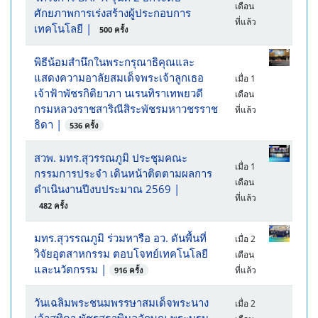
เดือน
ศักยภาพการเร่งสร้างผู้ประกอบการ
ที่แล้ว
เทคโนโลยี
|
500 ครั้ง
พิธีน้อมสำนึกในพระกรุณาธิคุณและ
แสดงความอาลัยสมเด็จพระเจ้าลูกเธอ
เมื่อ 1
เจ้าฟ้าพัชรกิติยาภา นเรนทิราเทพยวดี
เดือน
กรมหลวงราชสาริณีสิระพัชรมหาวชรราช
ที่แล้ว
ธิดา
|
536 ครั้ง
สวพ. มทร.สุวรรณภูมิ ประชุมคณะ
เมื่อ 1
กรรมการประจำ เดินหน้าติดตามผลการ
เดือน
ดำเนินงานปีงบประมาณ 2569
|
ที่แล้ว
482 ครั้ง
มทร.สุวรรณภูมิ ร่วมหารือ อว. ดันพื้นที่
เมื่อ 2
วิจัยอุตสาหกรรม ตอบโจทย์เทคโนโลยี
เดือน
และนวัตกรรม
|
ที่แล้ว
916 ครั้ง
วันเฉลิมพระชนมพรรษาสมเด็จพระนาง
เมื่อ 2