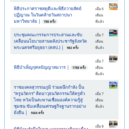
พิธีประกาศราชสดุดีและพิธีถวายสัตย์
เมื่อ 6
ปฏิญาณ ในวันคล้ายวันสถาปนา
เดือน
มหาวิทยาลัย
|
ที่แล้ว
788 ครั้ง
ประชุมคณะกรรมการประสานและขับ
เมื่อ 7
เคลื่อนนโยบายสานพลังประชารัฐจังหวัด
เดือน
พระนครศรีอยุธยา (คสป.)
|
ที่แล้ว
982 ครั้ง
เมื่อ 7
พิธีบำเพ็ญกุศลปัญญาสมวาร
|
เดือน
1788 ครั้ง
ที่แล้ว
ราชมงคลสุวรรณภูมิ ร่วมผนึกกำลัง ปั้น
“ครูนวัตกร” ติดอาวุธนวัตกรรมให้ครูทั่ว
เมื่อ 7
ไทย หวังเป็นสะพานเชื่อมองค์ความรู้สู่
เดือน
ชุมชน ขับเคลื่อนเศรษฐกิจฐานรากอย่าง
ที่แล้ว
ยั่งยืน
|
1664 ครั้ง
เมื่อ 8