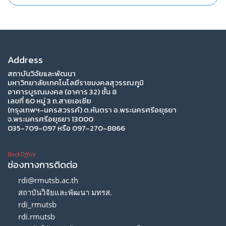
Address
สถาบันวิจัยและพัฒนา
มหาวิทยาลัยเทคโนโลยีราชมงคลสุวรรณภูมิ
อาคารบูรณมงคล (อาคาร 32) ชั้น 8
เลขที่ 60 หมู่ 3 ถ.สายเอเซีย
(กรุงเทพฯ-นครสวรรค์) ต.หันตรา อ.พระนครศรีอยุธยา
จ.พระนครศรีอยุธยา 13000
035-709-097 หรือ 097-270-8866
BackOffice
ช่องทางการติดต่อ
rdi@rmutsb.ac.th
สถาบันวิจัยและพัฒนา มทรส.
rdi_rmutsb
rdi.rmutsb