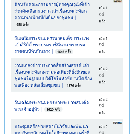
ต้อนรับคณะกรรมการผู้ทรงคุณวุฒิที่เข้า
เมื่อ 1
ร่วมคัดเลือกผลงาน เล่าเรื่องบทสะท้อน
ปีที่
ความพอเพียงที่ยั่งยืนของชุมชน
|
แล้ว
958 ครั้ง
วันเฉลิมพระชนมพรรษาสมเด็จ พระนาง
เมื่อ 1
เจ้าสิริกิติ์ พระบรมราชินีนาถ พระบรม
ปีที่
ราชชนนีพันปีหลวง
|
แล้ว
1646 ครั้ง
งานแถลงข่าวประกวดสื่อสร้างสรรค์ เล่า
เมื่อ 2
เรื่องบทสะท้อนความพอเพียงที่ยั่งยืนของ
ปีที่
ชุมชนในรูปแบบวิดีโอในหัวข้อ “หนึ่งเรื่อง
แล้ว
พอเพียง หล่อเลี้ยงชุมชน
|
1876 ครั้ง
เมื่อ 2
วันเฉลิมพระชนมพรรษาพระบาทสมเด็จ
ปีที่
พระเจ้าอยู่หัว
|
1620 ครั้ง
แล้ว
ประชุมเครือข่ายสถาบันวิจัยและพัฒนา
เมื่อ 2
มหาวิทยาลัยเทคโนโลยีราชมงคล ครั้งที่
ปีที่