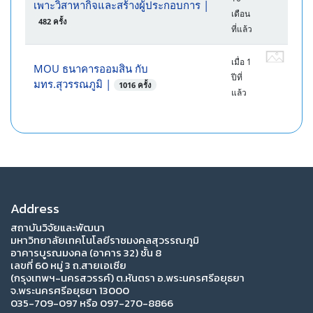
เพาะวิสาหากิจและสร้างผู้ประกอบการ
|
เดือน
482 ครั้ง
ที่แล้ว
เมื่อ 1
MOU ธนาคารออมสิน กับ
ปีที่
มทร.สุวรรณภูมิ
|
1016 ครั้ง
แล้ว
Address
สถาบันวิจัยและพัฒนา
มหาวิทยาลัยเทคโนโลยีราชมงคลสุวรรณภูมิ
อาคารบูรณมงคล (อาคาร 32) ชั้น 8
เลขที่ 60 หมู่ 3 ถ.สายเอเซีย
(กรุงเทพฯ-นครสวรรค์) ต.หันตรา อ.พระนครศรีอยุธยา
จ.พระนครศรีอยุธยา 13000
035-709-097 หรือ 097-270-8866