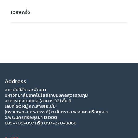
1099 ครั้ง
Address
สถาบันวิจัยและพัฒนา
มหาวิทยาลัยเทคโนโลยีราชมงคลสุวรรณภูมิ
อาคารบูรณมงคล (อาคาร 32) ชั้น 8
เลขที่ 60 หมู่ 3 ถ.สายเอเซีย
(กรุงเทพฯ-นครสวรรค์) ต.หันตรา อ.พระนครศรีอยุธยา
จ.พระนครศรีอยุธยา 13000
035-709-097 หรือ 097-270-8866