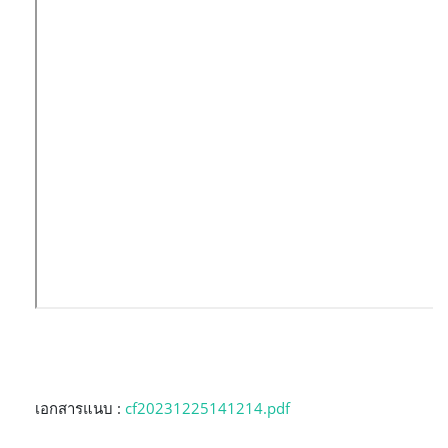
เอกสารแนบ :
cf20231225141214.pdf