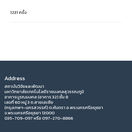
1231 ครั้ง
Address
สถาบันวิจัยและพัฒนา
มหาวิทยาลัยเทคโนโลยีราชมงคลสุวรรณภูมิ
อาคารบูรณมงคล (อาคาร 32) ชั้น 8
เลขที่ 60 หมู่ 3 ถ.สายเอเซีย
(กรุงเทพฯ-นครสวรรค์) ต.หันตรา อ.พระนครศรีอยุธยา
จ.พระนครศรีอยุธยา 13000
035-709-097 หรือ 097-270-8866