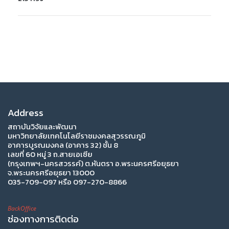
Address
สถาบันวิจัยและพัฒนา
มหาวิทยาลัยเทคโนโลยีราชมงคลสุวรรณภูมิ
อาคารบูรณมงคล (อาคาร 32) ชั้น 8
เลขที่ 60 หมู่ 3 ถ.สายเอเซีย
(กรุงเทพฯ-นครสวรรค์) ต.หันตรา อ.พระนครศรีอยุธยา
จ.พระนครศรีอยุธยา 13000
035-709-097 หรือ 097-270-8866
BackOffice
ช่องทางการติดต่อ