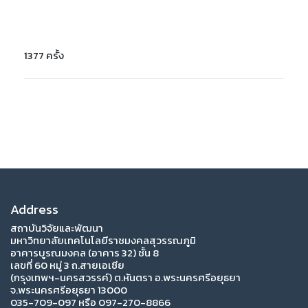
1377 ครั้ง
Address
สถาบันวิจัยและพัฒนา
มหาวิทยาลัยเทคโนโลยีราชมงคลสุวรรณภูมิ
อาคารบูรณมงคล (อาคาร 32) ชั้น 8
เลขที่ 60 หมู่ 3 ถ.สายเอเซีย
(กรุงเทพฯ-นครสวรรค์) ต.หันตรา อ.พระนครศรีอยุธยา
จ.พระนครศรีอยุธยา 13000
035-709-097 หรือ 097-270-8866