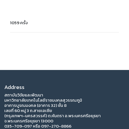
1059 ครั้ง
Address
สถาบันวิจัยและพัฒนา
มหาวิทยาลัยเทคโนโลยีราชมงคลสุวรรณภูมิ
อาคารบูรณมงคล (อาคาร 32) ชั้น 8
เลขที่ 60 หมู่ 3 ถ.สายเอเซีย
(กรุงเทพฯ-นครสวรรค์) ต.หันตรา อ.พระนครศรีอยุธยา
จ.พระนครศรีอยุธยา 13000
035-709-097 หรือ 097-270-8866