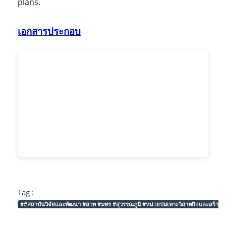
plans.
เอกสารประกอบ
Tag :
##สถาบันวิจัยและพัฒนา #สวพ #มทร #สุวรรณภูมิ #หน่วยบ่มเพาะวิสาหกิจและสร้างผ