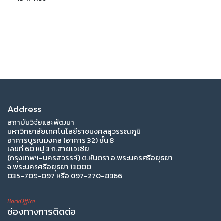
Address
สถาบันวิจัยและพัฒนา
มหาวิทยาลัยเทคโนโลยีราชมงคลสุวรรณภูมิ
อาคารบูรณมงคล (อาคาร 32) ชั้น 8
เลขที่ 60 หมู่ 3 ถ.สายเอเซีย
(กรุงเทพฯ-นครสวรรค์) ต.หันตรา อ.พระนครศรีอยุธยา
จ.พระนครศรีอยุธยา 13000
035-709-097 หรือ 097-270-8866
BackOffice
ช่องทางการติดต่อ