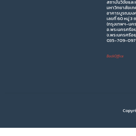
สถาบันวิจัยแล
มหาวิทยาลัยเท
อาคารบูรณมงคล
เลขที่ 60 หมู่ 3
(กรุงเทพฯ-นคร
อ.พระนครศรีอย
จ.พระนครศรีอย
035-709-097 
BackOffice
Copyri