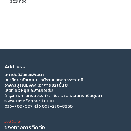
303 ครั้ง
Address
สถาบันวิจัยและพัฒนา
มหาวิทยาลัยเทคโนโลยีราชมงคลสุวรรณภูมิ
อาคารบูรณมงคล (อาคาร 32) ชั้น 8
เลขที่ 60 หมู่ 3 ถ.สายเอเซีย
(กรุงเทพฯ-นครสวรรค์) ต.หันตรา อ.พระนครศรีอยุธยา
จ.พระนครศรีอยุธยา 13000
035-709-097 หรือ 097-270-8866
BackOffice
ช่องทางการติดต่อ