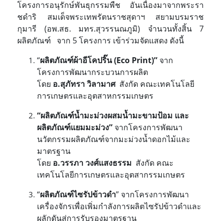
โครงการอนุรักษ์พันธุกรรมพืช อันเนื่องมาจากพระรา
ชดําริ สมเด็จพระเทพรัตนราชสุดาฯ สยามบรมราช
กุมารี (อพ.สธ. มทร.สุวรรนณภูมิ) จำนวนทั้งสิ้น 7
ผลิตภัณฑ์ จาก 5 โครงการ เข้าร่วมจัดแสดง ดังนี้
“
ผลิตภัณฑ์ผ้าอีโคปริ๊น (
Eco Print)”
จาก
โครงการพัฒนากระบวนการผลิต
โดย
อ.สุภัทรา วิลามาศ
สังกัด คณะเทคโนโลยี
การเกษตรและอุตสาหกรรมเกษตร
“ผลิตภัณฑ์น้ำมะม่วงผสมน้ำมะขามป้อม และ
ผลิตภัณฑ์แยมมะม่วง”
จากโครงการพัฒนา
นวัตกรรมผลิตภัณฑ์จากมะม่วงน้ำดอกไม้และ
มาตรฐาน
โดย
อ.วรรภา วงศ์แสงธรรม
สังกัด คณะ
เทคโนโลยีการเกษตรและอุตสากรรมเกษตร
“
ผลิตภัณฑ์ไซรัปข้าวดำ
” จากโครงการพัฒนา
เครื่องจักรเพื่อเพิ่มกําลังการผลิตไซรัปข้าวดําและ
ผลักดันสู่การรับรองมาตรฐาน