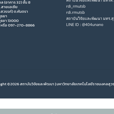
สถาบันวิจัยและพัฒนา มทรส.
 (อาคาร 32) ชั้น 8
rdi_rmutsb
 ถ.สายเอเซีย
สวรรค์) ต.หันตรา
rdi.rmutsb
ุธยา
สถาบันวิจัยและพัฒนา มทร.สุ
ุธยา 13000
LINE ID : @404unano
หรือ 097-270-8866
ght ©2026 สถาบันวิจัยและพัฒนา | มหาวิทยาลัยเทคโนโลยีราชมงคลสุว