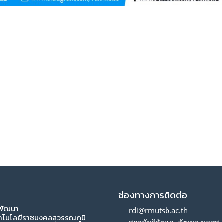
ช่องทางการติดต่อ
ะพัฒนา
rdi@rmutsb.ac.th
คโนโลยีราชมงคลสุวรรณภูมิ