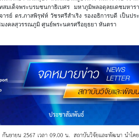
ทสมเด็จพระบรมชนกาธิเบศร มหาภูมิพลอดุลยเดชมหาราช
ราจารย์ ดร.ภาสพิรุฬห์ วัชรศรีสำเริง รองอธิการบดี เป็น
มงคลสุวรรณภูมิ ศูนย์พระนครศรีอยุธยา หันตรา