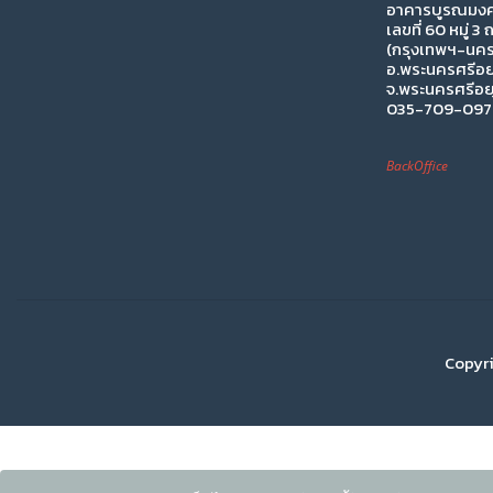
อาคารบูรณมงคล
เลขที่ 60 หมู่ 3
(กรุงเทพฯ-นคร
อ.พระนครศรีอย
จ.พระนครศรีอย
035-709-097 
BackOffice
Copyri