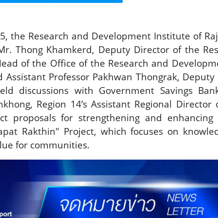
the Research and Development Institute of Raj
r. Thong Khamkerd, Deputy Director of the Res
ead of the Office of the Research and Developmen
 Assistant Professor Pakhwan Thongrak, Deputy D
held discussions with Government Savings Ban
hkhong, Region 14’s Assistant Regional Directo
ct proposals for strengthening and enhancing
pat Rakthin" Project, which focuses on knowle
lue for communities.