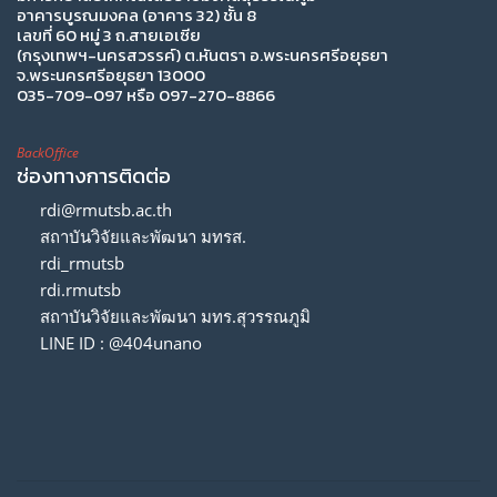
อาคารบูรณมงคล (อาคาร 32) ชั้น 8
เลขที่ 60 หมู่ 3 ถ.สายเอเซีย
(กรุงเทพฯ-นครสวรรค์) ต.หันตรา อ.พระนครศรีอยุธยา
จ.พระนครศรีอยุธยา 13000
035-709-097 หรือ 097-270-8866
BackOffice
ช่องทางการติดต่อ
rdi@rmutsb.ac.th
สถาบันวิจัยและพัฒนา มทรส.
rdi_rmutsb
rdi.rmutsb
สถาบันวิจัยและพัฒนา มทร.สุวรรณภูมิ
LINE ID : @404unano