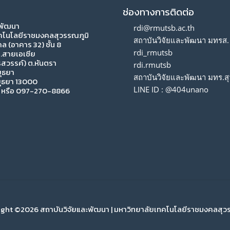
ช่องทางการติดต่อ
ะพัฒนา
rdi@rmutsb.ac.th
คโนโลยีราชมงคลสุวรรณภูมิ
สถาบันวิจัยและพัฒนา มทรส.
 (อาคาร 32) ชั้น 8
rdi_rmutsb
 ถ.สายเอเซีย
สวรรค์) ต.หันตรา
rdi.rmutsb
ุธยา
สถาบันวิจัยและพัฒนา มทร.สุ
ุธยา 13000
LINE ID : @404unano
หรือ 097-270-8866
ght ©2026 สถาบันวิจัยและพัฒนา | มหาวิทยาลัยเทคโนโลยีราชมงคลสุว