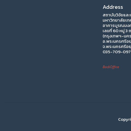
Address
สถาบันวิจัยแล
มหาวิทยาลัยเท
อาคารบูรณมงคล
เลขที่ 60 หมู่ 3
(กรุงเทพฯ-นคร
อ.พระนครศรีอย
จ.พระนครศรีอย
035-709-097 
BackOffice
Copyri